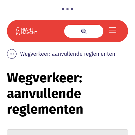
Naar inhoud
Gemeente Haacht
Menu
Zoek tonen / verbe
Wegverkeer: aanvullende reglementen
Toon alle broodkruimel items
Wegverkeer:
aanvullende
reglementen
Verfijn of wijzig resultaten