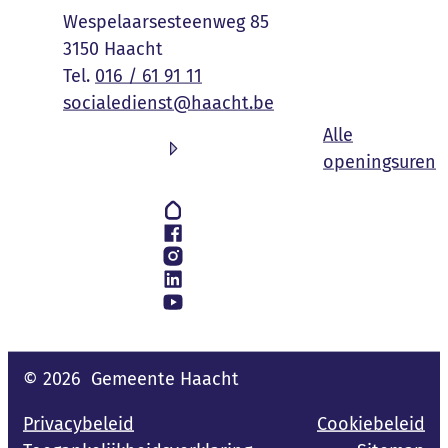
Adres
Wespelaarsesteenweg 85
,
3150
Haacht
016 / 61 91 11
E-mail
socialedienst
@
haacht.be
Alle
S
openingsuren
Volg ons op
Hoplr
Facebook
Instagram
LinkedIn
YouTube
© 2026
Gemeente Haacht
Privacybeleid
Cookiebeleid