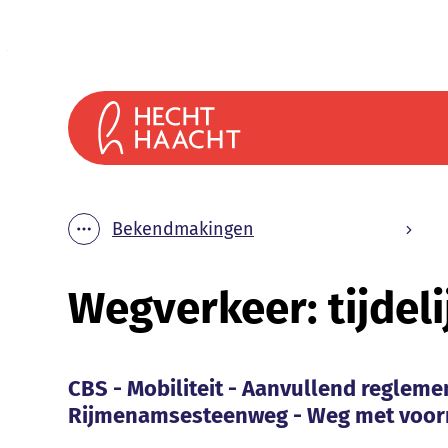
Naar inhoud
Gemeente Haacht
Bekendmakingen
Toon alle broodkruimel items
Wegverkeer: tijdel
Bekendmakingen
CBS - Mobiliteit - Aanvullend reglem
CBS - Mobiliteit - Aanvullend regleme
Rijmenamsesteenweg - Weg met voorr