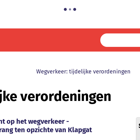
Wegverkeer: tijdelijke verordeningen
ijke verordeningen
V
ent op het wegverkeer - Rijmenamsesteenweg 
nt op het wegverkeer -
ang ten opzichte van Klapgat