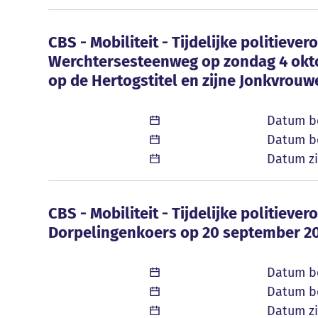
CBS - Mobiliteit - Tijdelijke politie
CBS - Mobiliteit - Tijdelijke politieve
Werchtersesteenweg op zondag 4 okto
op de Hertogstitel en zijne Jonkvrouw
Datum b
Datum be
Datum zi
CBS - Mobiliteit - Tijdelijke politie
CBS - Mobiliteit - Tijdelijke politieve
Dorpelingenkoers op 20 september 20
Datum b
Datum be
Datum zi