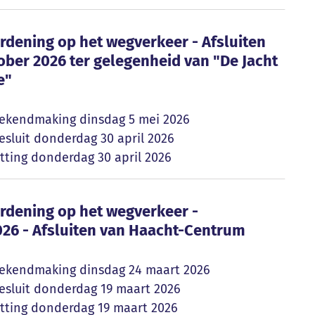
verordening op het wegverkeer - Afsluiten Wer
rordening op het wegverkeer - Afsluiten
ber 2026 ter gelegenheid van "De Jacht
e"
ekendmaking
dinsdag 5 mei 2026
sluit
donderdag 30 april 2026
tting
donderdag 30 april 2026
verordening op het wegverkeer - Dorpelingenk
rordening op het wegverkeer -
26 - Afsluiten van Haacht-Centrum
ekendmaking
dinsdag 24 maart 2026
sluit
donderdag 19 maart 2026
tting
donderdag 19 maart 2026