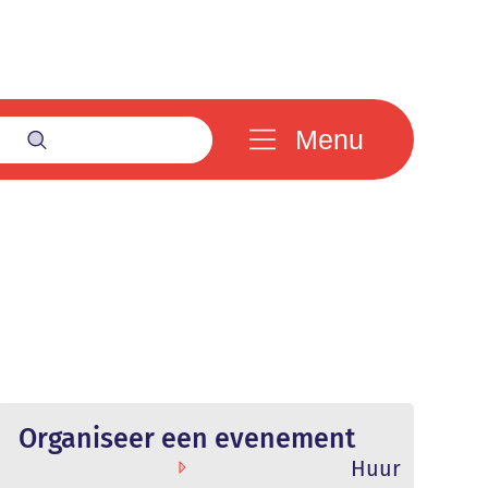
Menu
Zoek tonen / verbergen
Organiseer een evenement
d
Huur