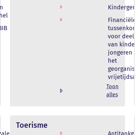
n
Kinderge
hel
Financiël
BIB
tussenko
voor dee
van kinde
jongeren 
het
georgani
vrijetijd
Toon
alles
Toerisme
zalen
Antitankg