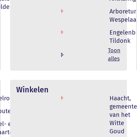
elden
Arboretu
Wespelaa
Engelenb
Tildonk
Toon
alles
Winkelen
lroutes
Haacht,
gemeente
outes
van het
Witte
l- en
Goud
aarten