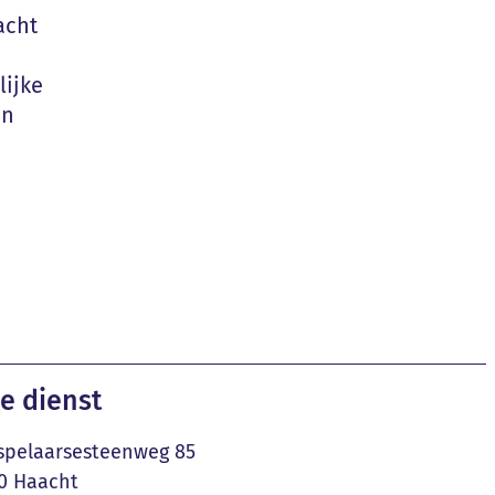
acht
ijke
on
e dienst
pelaarsesteenweg 85
0
Haacht