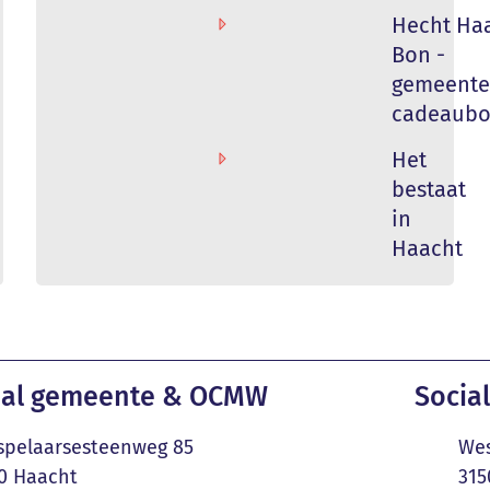
Hecht Ha
Bon -
gemeentel
cadeaub
Het
bestaat
in
Haacht
ct & openingsuren
al gemeente & OCMW
Social
Adres
pelaarsesteenweg 85
Wes
,
0
Haacht
315