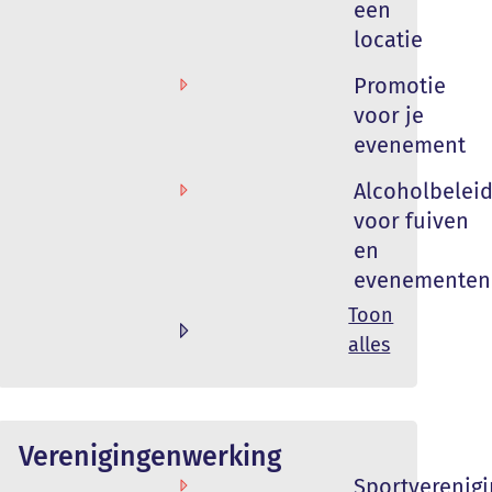
een
meenteraad
locatie
e
Promotie
mst
voor je
lname
evenement
ren en
aan
Alcoholbelei
voor fuiven
seerde
en
saanbod
evenementen
Toon
alles
Verenigingenwerking
racht
Sportverenig