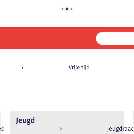
na
Vrije tijd
Jeugd
ed
Jeugdraa