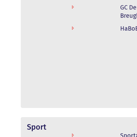
GC De
Breug
HaBo
Sport
Sport