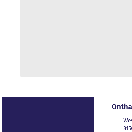
Conta
Ontha
Adres
Wes
,
315