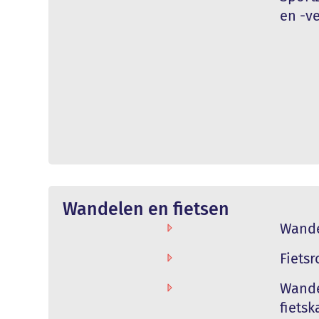
en -v
Wandelen en fietsen
Wande
Fietsr
Wande
fietsk