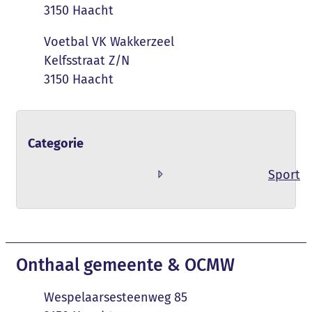
,
3150
Haacht
Naam
Voetbal VK Wakkerzeel
Adres
Kelfsstraat Z/N
,
3150
Haacht
Categorie
Sport
Contact & openingsuren
Onthaal gemeente & OCMW
Adres
Wespelaarsesteenweg 85