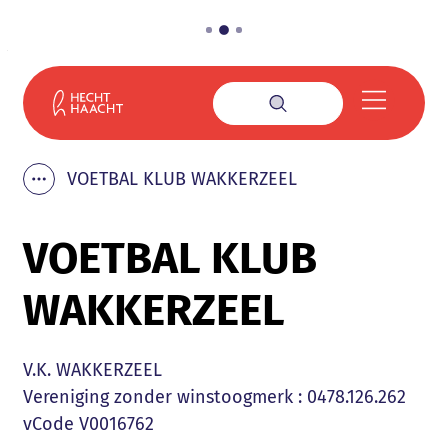
Naar inhoud
Gemeente Haacht
Menu
Zoek tonen / verbe
VOETBAL KLUB WAKKERZEEL
Toon alle broodkruimel items
VOETBAL KLUB
WAKKERZEEL
V.K. WAKKERZEEL
Type
Vereniging zonder winstoogmerk
:
0478.126.262
vCode
V0016762