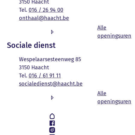
,
3150
Haacht
016 / 26 94 00
E-mail
onthaal
@
haacht.be
Alle
O
openingsuren
Sociale dienst
Adres
Wespelaarsesteenweg 85
,
3150
Haacht
016 / 61 91 11
E-mail
socialedienst
@
haacht.be
Alle
S
openingsuren
Volg ons op
Hoplr
Facebook
Instagram