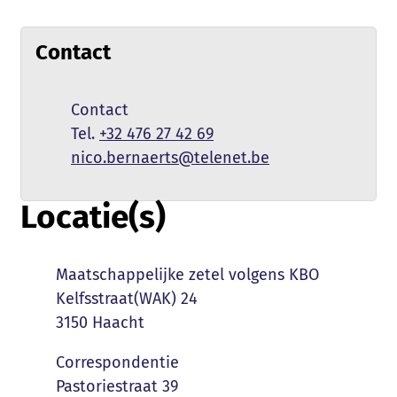
Contact
Naam
Contact
+32 476 27 42 69
E-mail
nico.bernaerts
@
telenet.be
Locatie(s)
Naam
Maatschappelijke zetel volgens KBO
Adres
Kelfsstraat(WAK) 24
,
3150
Haacht
Naam
Correspondentie
Adres
Pastoriestraat 39