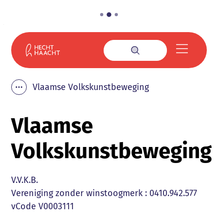
Naar inhoud
Gemeente Haacht
Menu
Zoek tonen / verbe
Vlaamse Volkskunstbeweging
Toon alle broodkruimel items
Vlaamse
Volkskunstbeweging
V.V.K.B.
Type
Vereniging zonder winstoogmerk
:
0410.942.577
vCode
V0003111