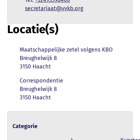
E-mail
secretariaat
@
vvkb.org
Locatie(s)
Naam
Maatschappelijke zetel volgens KBO
Adres
Breughelwijk 8
,
3150
Haacht
Naam
Correspondentie
Adres
Breughelwijk 8
,
3150
Haacht
Categorie