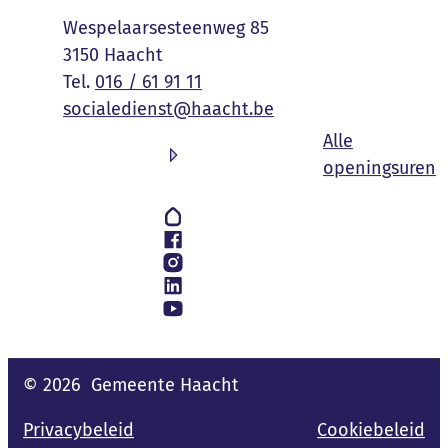
Adres
Wespelaarsesteenweg 85
,
3150
Haacht
016 / 61 91 11
E-mail
socialedienst
@
haacht.be
Alle
S
openingsuren
Volg ons op
Hoplr
Facebook
Instagram
LinkedIn
YouTube
© 2026
Gemeente Haacht
Privacybeleid
Cookiebeleid