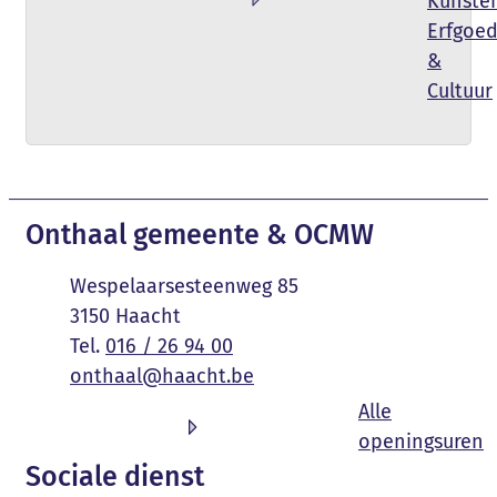
Kunsten
Erfgoe
&
Cultuur
Contact & openingsuren
Onthaal gemeente & OCMW
Adres
Wespelaarsesteenweg 85
,
3150
Haacht
016 / 26 94 00
E-mail
onthaal
@
haacht.be
Alle
O
openingsuren
Sociale dienst