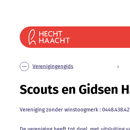
Naar inhoud
Gemeente Haacht
Verenigingengids
Toon alle broodkruimel items
Scouts en Gidsen H
Type
Vereniging zonder winstoogmerk
:
0448.438.42
De vereniging heeft tot doel, met uitsluiting 