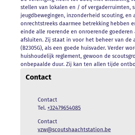
stellen van lokalen en / of vergaderruimten, 
jeugdbewegingen, inzonderheid scouting, en al
onrechtstreeks daarmee betrekking hebben en
einde alle roerende en onroerende goederen
afsluiten. Zij staat in voor het beheer van d
(B2305G), als een goede huisvader. Verder wor
huishoudelijk reglement, gewoon de scoutsgro
onbepaalde duur. Zij kan ten allen tijde ont
Contact
Naam
Contact
+32479654085
Naam
Contact
E-mail
vzw
@
scoutshaachtstation.be