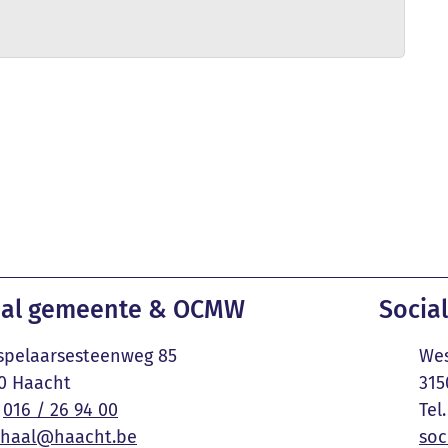
ct & openingsuren
al gemeente & OCMW
Social
Adres
pelaarsesteenweg 85
Wes
,
0
Haacht
315
016 / 26 94 00
E-mail
haal
@
haacht.be
soc