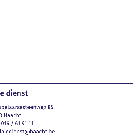
e dienst
pelaarsesteenweg 85
0
Haacht
016 / 61 91 11
ialedienst
@
haacht.be