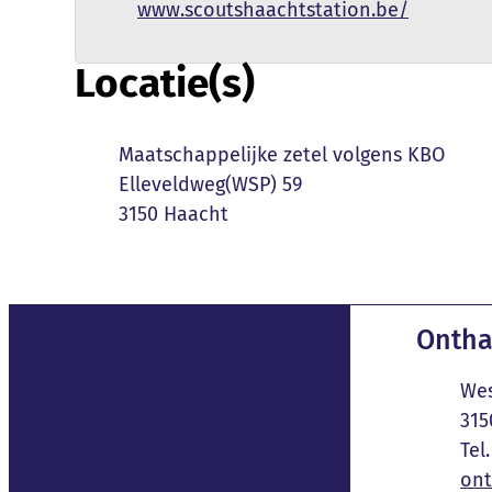
Website
www.scoutshaachtstation.be/
Locatie(s)
Naam
Maatschappelijke zetel volgens KBO
Adres
Elleveldweg(WSP) 59
,
3150
Haacht
Conta
Ontha
Adres
Wes
,
315
E-mail
ont