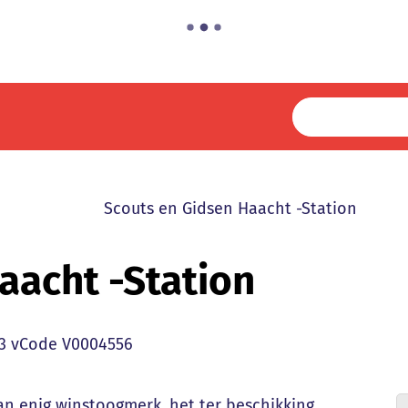
Scouts en Gidsen Haacht -Station
aacht -Station
3
vCode
V0004556
van enig winstoogmerk, het ter beschikking