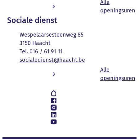
Alle
O
openingsuren
Sociale dienst
Adres
Wespelaarsesteenweg 85
,
3150
Haacht
016 / 61 91 11
E-mail
socialedienst
@
haacht.be
Alle
S
openingsuren
Volg ons op
Hoplr
Facebook
Instagram
LinkedIn
YouTube