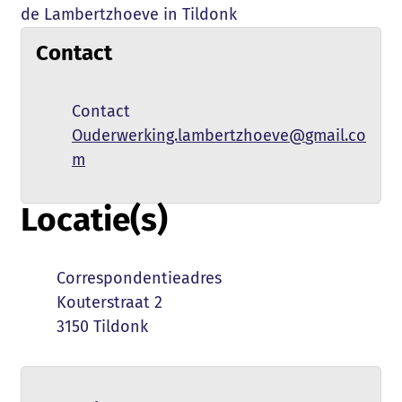
de Lambertzhoeve in Tildonk
Contact
Naam
Contact
E-mail
Ouderwerking.lambertzhoeve
@
gmail.co
m
Locatie(s)
Naam
Correspondentieadres
Adres
Kouterstraat 2
,
3150
Tildonk