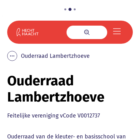
Naar inhoud
Gemeente Haacht
Menu
Zoek tonen / verbe
Ouderraad Lambertzhoeve
Toon alle broodkruimel items
Ouderraad
Lambertzhoeve
Type
Feitelijke vereniging
vCode
V0012737
Ouderraad van de kleuter- en basisschool van