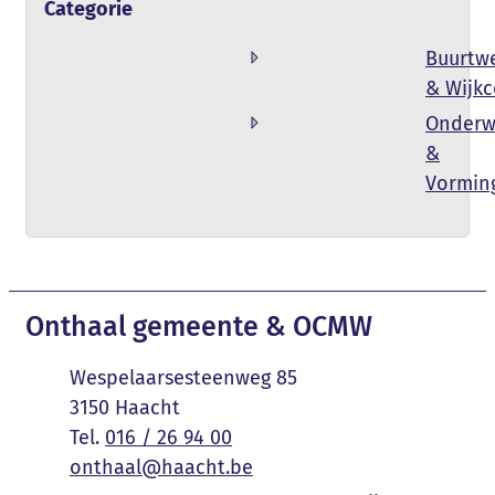
Categorie
Buurtw
& Wijk
Onderw
&
Vormin
Contact & openingsuren
Onthaal gemeente & OCMW
Adres
Wespelaarsesteenweg 85
,
3150
Haacht
016 / 26 94 00
E-mail
onthaal
@
haacht.be