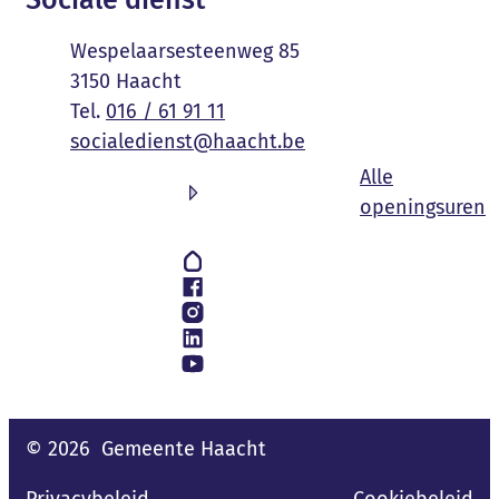
Sociale dienst
Adres
Wespelaarsesteenweg 85
,
3150
Haacht
016 / 61 91 11
E-mail
socialedienst
@
haacht.be
Alle
S
openingsuren
Volg ons op
Hoplr
Facebook
Instagram
LinkedIn
YouTube
© 2026
Gemeente Haacht