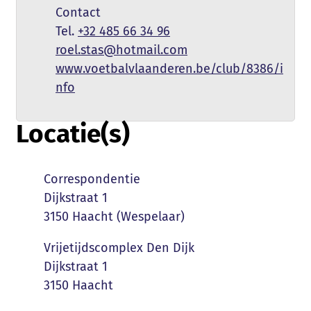
Naam
Contact
+32 485 66 34 96
E-mail
roel.stas
@
hotmail.com
Website
www.voetbalvlaanderen.be/club/8386/i
nfo
Locatie(s)
Naam
Correspondentie
Adres
Dijkstraat 1
,
3150
Haacht (Wespelaar)
Naam
Vrijetijdscomplex Den Dijk
Adres
Dijkstraat 1
,
3150
Haacht