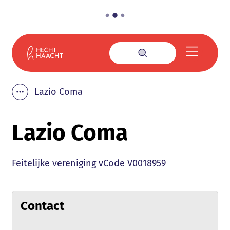
Naar inhoud
Gemeente Haacht
Menu
Zoek tonen / verbe
Lazio Coma
Toon alle broodkruimel items
Lazio Coma
Type
Feitelijke vereniging
vCode
V0018959
Contact