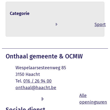
Categorie
Sport
Contact & openingsuren
Onthaal gemeente & OCMW
Adres
Wespelaarsesteenweg 85
,
3150
Haacht
016 / 26 94 00
E-mail
onthaal
@
haacht.be
Alle
O
openingsuren