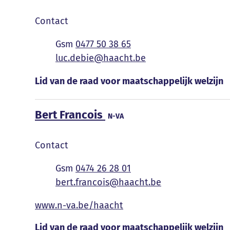
Contact
0477 50 38 65
E-mail
luc.debie
@
haacht.be
Functies
Lid van de raad voor maatschappelijk welzijn
Bert Francois
N-VA
Contact
0474 26 28 01
E-mail
bert.francois
@
haacht.be
www.n-va.be/haacht
Functies
Lid van de raad voor maatschappelijk welzijn