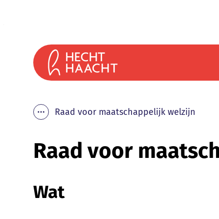
Naar inhoud
Gemeente Haacht
Raad voor maatschappelijk welzijn
Toon alle broodkruimel items
Raad voor maatscha
Wat