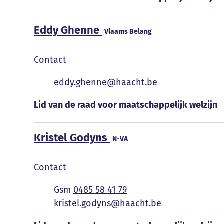
Eddy Ghenne
Vlaams Belang
Contact
E-mail
eddy.ghenne
@
haacht.be
Functies
Lid van de raad voor maatschappelijk welzijn
Kristel Godyns
N-VA
Contact
0485 58 41 79
E-mail
kristel.godyns
@
haacht.be