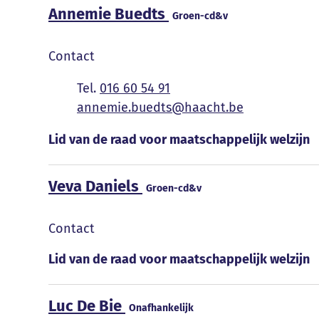
Annemie Buedts
Groen-cd&v
Contact
016 60 54 91
E-mail
annemie.buedts
@
haacht.be
Functies
Lid van de raad voor maatschappelijk welzijn
Veva Daniels
Groen-cd&v
Contact
Functies
Lid van de raad voor maatschappelijk welzijn
Luc De Bie
Onafhankelijk