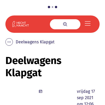
Naar inhoud
Gemeente Haacht
Menu
Zoek tonen / verbe
Deelwagens Klapgat
Toon alle broodkruimel items
Deelwagens
Klapgat
Gepubliceerd
vrijdag 17
sep 2021
om 12:06