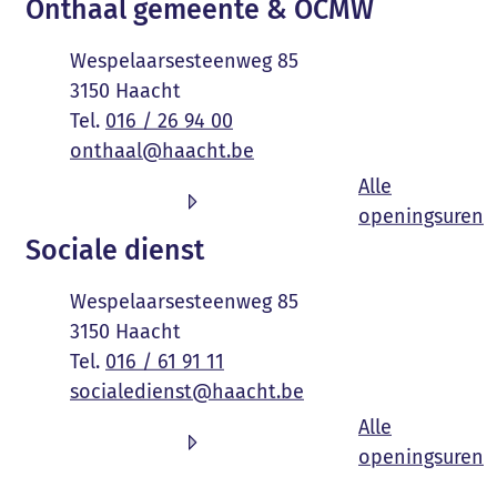
Contact & openingsuren
Onthaal gemeente & OCMW
Adres
Wespelaarsesteenweg 85
,
3150
Haacht
016 / 26 94 00
E-mail
onthaal
@
haacht.be
Alle
O
openingsuren
Sociale dienst
Adres
Wespelaarsesteenweg 85
,
3150
Haacht
016 / 61 91 11
E-mail
socialedienst
@
haacht.be
Alle
S
openingsuren
Volg ons op