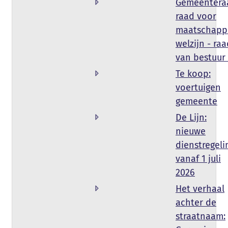
Gemeentera
raad voor
maatschappe
welzijn - ra
van bestuur
Te koop:
voertuigen
gemeente
De Lijn:
nieuwe
dienstregeli
vanaf 1 juli
2026
Het verhaal
achter de
straatnaam: