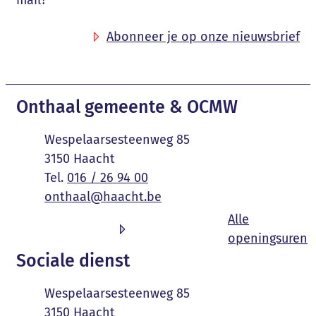
Abonneer je op onze nieuwsbrief
Contact & openingsuren
Onthaal gemeente & OCMW
Adres
Wespelaarsesteenweg 85
,
3150
Haacht
016 / 26 94 00
E-mail
onthaal
@
haacht.be
Alle
O
openingsuren
Sociale dienst
Adres
Wespelaarsesteenweg 85
,
3150
Haacht