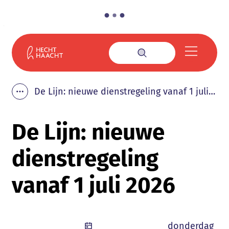
Naar inhoud
Gemeente Haacht
Menu
Zoek tonen / verbe
De Lijn: nieuwe dienstregeling vanaf 1 juli 2026
Toon alle broodkruimel items
De Lijn: nieuwe
dienstregeling
vanaf 1 juli 2026
Gepubliceerd
donderdag