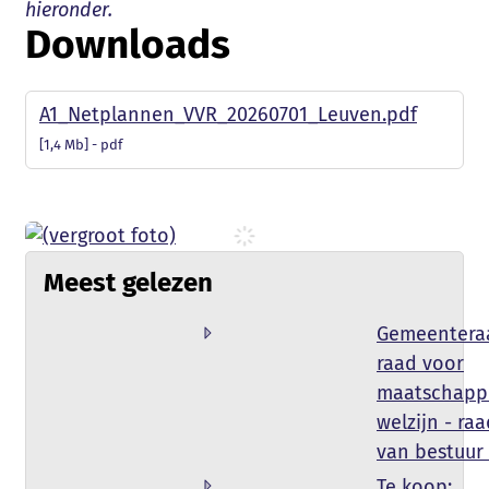
hieronder.
Downloads
A1_Netplannen_VVR_20260701_Leuven.pdf
1,4 Mb
pdf
Meest gelezen
Gemeentera
raad voor
maatschappe
welzijn - ra
van bestuur
Te koop: