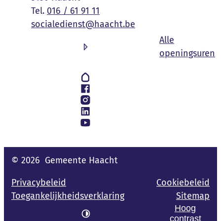
016 / 61 91 11
E-mail
socialedienst
@
haacht.be
Alle
S
openingsuren
Volg ons op
Hoplr
Facebook
Instagram
LinkedIn
YouTube
© 2026
Gemeente Haacht
Privacybeleid
Cookiebeleid
Toegankelijkheidsverklaring
Sitemap
Hoog
contrast