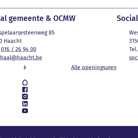
ct & openingsuren
al gemeente & OCMW
Social
Adres
pelaarsesteenweg 85
Wes
,
0
Haacht
315
016 / 26 94 00
E-mail
haal
@
haacht.be
soc
Onthaa
Alle openingsuren
g ons op
k
am
n