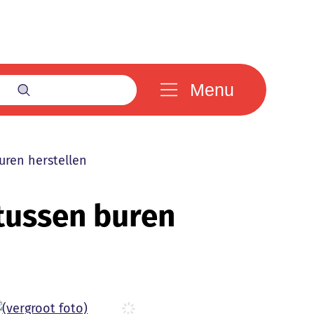
Menu
Zoek tonen / verbergen
uren herstellen
 tussen buren