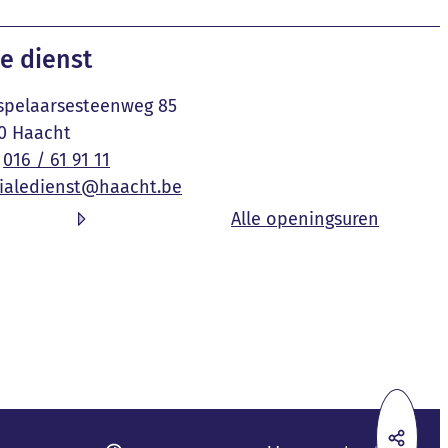
e dienst
pelaarsesteenweg 85
0
Haacht
016 / 61 91 11
ialedienst
@
haacht.be
l gemeente & OCMW
Sociale 
Alle openingsuren
Deel 