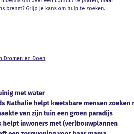
moeilijk om over een conflict te praten, maar
ans brengt? Grijp je kans om hulp te zoeken.
m Dromen en Doen
inig met water
ds Nathalie helpt kwetsbare mensen zoeken 
aakte van zijn tuin een groen paradijs
 helpt inwoners met (ver)bouwplannen
eeft een zorgwoning voor haar mama