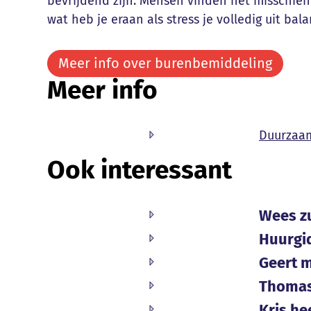
bevrijdend zijn. Mensen vinden het misschien 
wat heb je eraan als stress je volledig uit bal
Meer info over burenbemiddeling
Meer info
Duurzaa
Ook interessant
Wees zu
Huurgi
Geert m
Thomas
Kris h