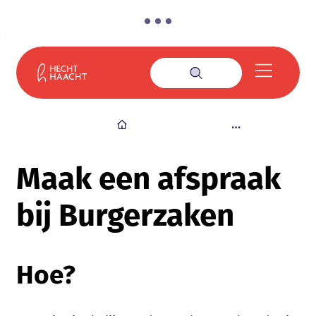
Naar inhoud
Gemeente Haacht
Menu
Zoek tonen / verbe
Startpagina
Maak een afspraak
bij Burgerzaken
Hoe?