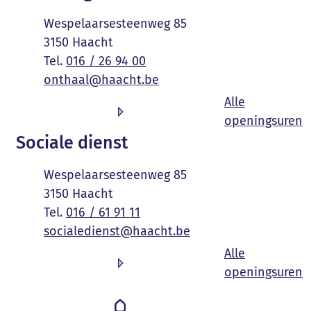
Adres
Wespelaarsesteenweg 85
,
3150
Haacht
016 / 26 94 00
E-mail
onthaal
@
haacht.be
Alle
O
openingsuren
Sociale dienst
Adres
Wespelaarsesteenweg 85
,
3150
Haacht
016 / 61 91 11
E-mail
socialedienst
@
haacht.be
Alle
S
openingsuren
Volg ons op