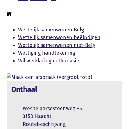
W
Wettelijk samenwonen Belg
Wettelijk samenwonen beëindigen
Wettelijk samenwonen niet-Belg
Wettiging handtekening
Wilsverklaring euthanasie
Contact
Onthaal
Adres
Wespelaarsesteenweg 85
,
3150
Haacht
Routebeschrijving