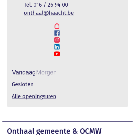
016 / 26 94 00
E-mail
onthaal
@
haacht.be
Hoplr
Onthaal
Facebook
Onthaal
Instagram
Onthaal
LinkedIn
Onthaal
YouTube
Onthaal
Vandaag
Morgen
Gesloten
Onthaal
Alle openingsuren
Contact & openingsuren
Onthaal gemeente & OCMW