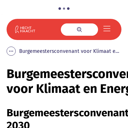
Naar inhoud
Gemeente Haacht
Menu
Zoek tonen / verbe
Burgemeestersconvenant voor Klimaat en Energie
Toon alle broodkruimel items
Burgemeestersconve
voor Klimaat en Ener
Burgemeestersconvenan
2030