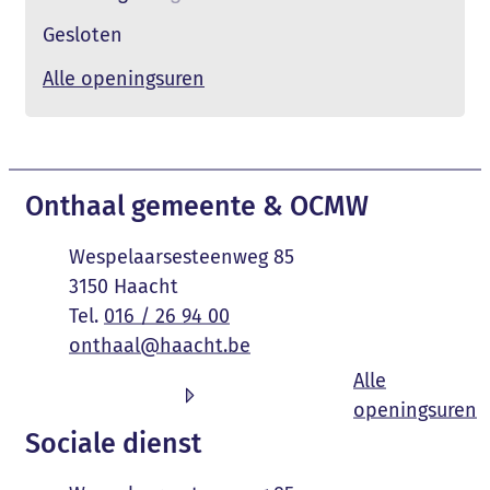
Gesloten
Duurzaamheid
Alle openingsuren
Contact & openingsuren
Onthaal gemeente & OCMW
Adres
Wespelaarsesteenweg 85
,
3150
Haacht
016 / 26 94 00
E-mail
onthaal
@
haacht.be
Alle
O
openingsuren
Sociale dienst