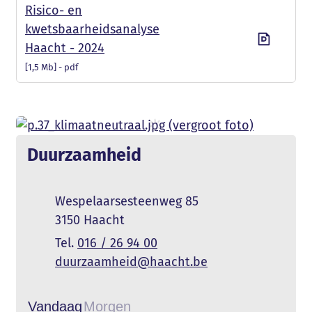
Risico- en
kwetsbaarheidsanalyse
Haacht - 2024
1,5 Mb
pdf
Contact
Duurzaamheid
Adres
Wespelaarsesteenweg 85
,
3150
Haacht
016 / 26 94 00
E-mail
duurzaamheid
@
haacht.be
Vandaag
Morgen