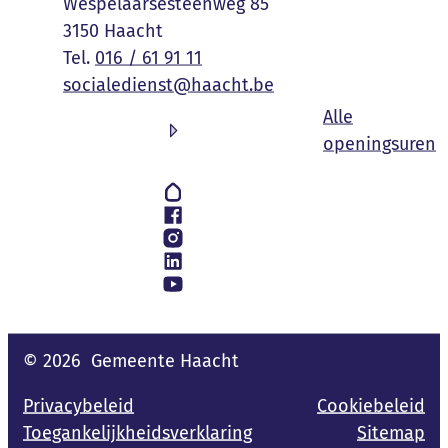
Adres
Wespelaarsesteenweg 85
,
3150
Haacht
016 / 61 91 11
E-mail
socialedienst
@
haacht.be
Alle
S
openingsuren
Volg ons op
Hoplr
Facebook
Instagram
LinkedIn
YouTube
© 2026
Gemeente Haacht
Privacybeleid
Cookiebeleid
Toegankelijkheidsverklaring
Sitemap