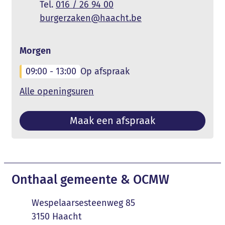
016 / 26 94 00
E-mail
burgerzaken
@
haacht.be
Morgen
09:00
-
13:00
Op afspraak
Burgerzaken
Alle openingsuren
Maak een afspraak
Contact & openingsuren
Onthaal gemeente & OCMW
Adres
Wespelaarsesteenweg 85
,
3150
Haacht