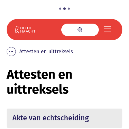
Naar inhoud
Gemeente Haacht
Menu
Zoek tonen / verbe
Attesten en uittreksels
Toon alle broodkruimel items
Attesten en
uittreksels
Akte van echtscheiding