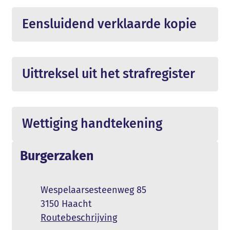
Eensluidend verklaarde kopie
Uittreksel uit het strafregister
Wettiging handtekening
Contact
Burgerzaken
Adres
Wespelaarsesteenweg 85
,
3150
Haacht
Routebeschrijving