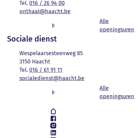
016 / 26 94 00
E-mail
onthaal
@
haacht.be
Alle
O
openingsuren
Sociale dienst
Adres
Wespelaarsesteenweg 85
,
3150
Haacht
016 / 61 91 11
E-mail
socialedienst
@
haacht.be
Alle
S
openingsuren
Volg ons op
Hoplr
Facebook
Instagram
LinkedIn