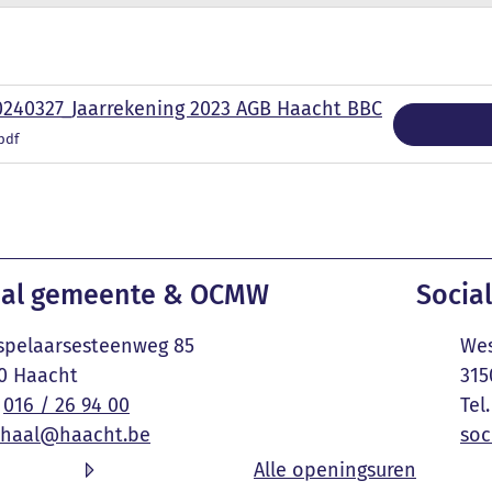
240327_Jaarrekening 2023 AGB Haacht BBC
pdf
ct & openingsuren
al gemeente & OCMW
Social
Adres
pelaarsesteenweg 85
Wes
,
0
Haacht
315
016 / 26 94 00
E-mail
haal
@
haacht.be
soc
Onthaa
Alle openingsuren