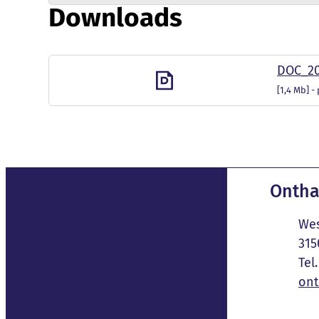
Downloads
DOC_20
1,4 Mb
Conta
Ontha
Adres
Wes
,
315
E-mail
ont