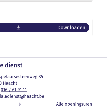
Downloaden
e dienst
pelaarsesteenweg 85
0
Haacht
016 / 61 91 11
ialedienst
@
haacht.be
l gemeente & OCMW
Sociale 
Alle openingsuren